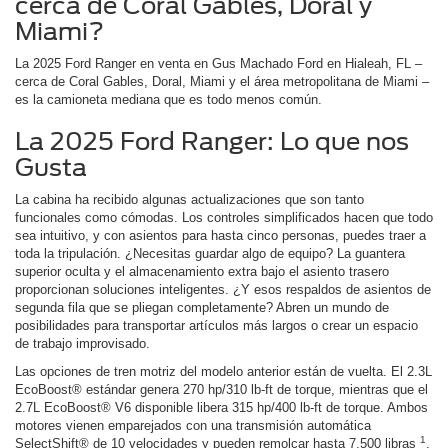
cerca de Coral Gables, Doral y
Miami?
La 2025 Ford Ranger en venta en Gus Machado Ford en Hialeah, FL –
cerca de Coral Gables, Doral, Miami y el área metropolitana de Miami –
es la camioneta mediana que es todo menos común.
La 2025 Ford Ranger: Lo que nos
Gusta
La cabina ha recibido algunas actualizaciones que son tanto
funcionales como cómodas. Los controles simplificados hacen que todo
sea intuitivo, y con asientos para hasta cinco personas, puedes traer a
toda la tripulación. ¿Necesitas guardar algo de equipo? La guantera
superior oculta y el almacenamiento extra bajo el asiento trasero
proporcionan soluciones inteligentes. ¿Y esos respaldos de asientos de
segunda fila que se pliegan completamente? Abren un mundo de
posibilidades para transportar artículos más largos o crear un espacio
de trabajo improvisado.
Las opciones de tren motriz del modelo anterior están de vuelta. El 2.3L
EcoBoost® estándar genera 270 hp/310 lb-ft de torque, mientras que el
2.7L EcoBoost® V6 disponible libera 315 hp/400 lb-ft de torque. Ambos
motores vienen emparejados con una transmisión automática
1
SelectShift® de 10 velocidades y pueden remolcar hasta 7,500 libras
.