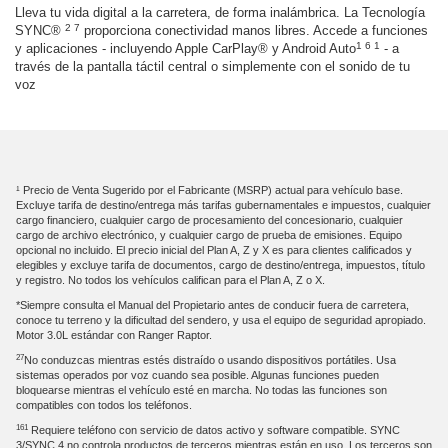
Lleva tu vida digital a la carretera, de forma inalámbrica. La Tecnología
2 7
SYNC®
proporciona conectividad manos libres. Accede a funciones
1 6 1
y aplicaciones - incluyendo Apple CarPlay® y Android Auto
- a
través de la pantalla táctil central o simplemente con el sonido de tu
voz
¹ Precio de Venta Sugerido por el Fabricante (MSRP) actual para vehículo base.
Excluye tarifa de destino/entrega más tarifas gubernamentales e impuestos, cualquier
cargo financiero, cualquier cargo de procesamiento del concesionario, cualquier
cargo de archivo electrónico, y cualquier cargo de prueba de emisiones. Equipo
opcional no incluido. El precio inicial del Plan A, Z y X es para clientes calificados y
elegibles y excluye tarifa de documentos, cargo de destino/entrega, impuestos, título
y registro. No todos los vehículos califican para el Plan A, Z o X.
*Siempre consulta el Manual del Propietario antes de conducir fuera de carretera,
conoce tu terreno y la dificultad del sendero, y usa el equipo de seguridad apropiado.
Motor 3.0L estándar con Ranger Raptor.
27
No conduzcas mientras estés distraído o usando dispositivos portátiles. Usa
sistemas operados por voz cuando sea posible. Algunas funciones pueden
bloquearse mientras el vehículo esté en marcha. No todas las funciones son
compatibles con todos los teléfonos.
161
Requiere teléfono con servicio de datos activo y software compatible. SYNC
3/SYNC 4 no controla productos de terceros mientras están en uso. Los terceros son