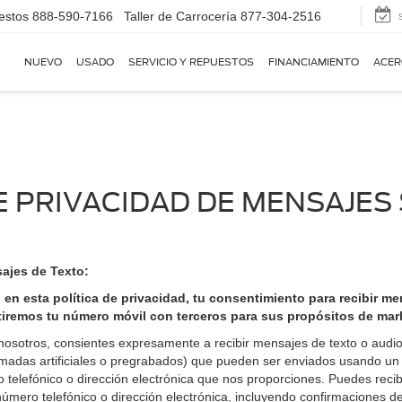
estos
888-590-7166
Taller de Carrocería
877-304-2516
NUEVO
USADO
SERVICIO Y REPUESTOS
FINANCIAMIENTO
ACER
E PRIVACIDAD DE MENSAJE
ajes de Texto:
o en esta política de privacidad, tu consentimiento para recibir 
rtiremos tu número móvil con terceros para sus propósitos de ma
 nosotros, consientes expresamente a recibir mensajes de texto o audio
madas artificiales o pregrabados) que pueden ser enviados usando un
telefónico o dirección electrónica que nos proporciones. Puedes recibi
úmero telefónico o dirección electrónica, incluyendo confirmaciones de