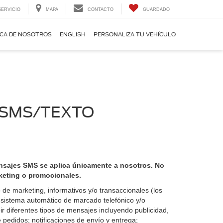
SERVICIO
MAPA
CONTACTO
GUARDADO
CA DE NOSOTROS
ENGLISH
PERSONALIZA TU VEHÍCULO
S SMS/TEXTO
mensajes SMS se aplica únicamente a nosotros. No
rketing o promocionales.
 de marketing, informativos y/o transaccionales (los
 sistema automático de marcado telefónico y/o
r diferentes tipos de mensajes incluyendo publicidad,
 pedidos; notificaciones de envío y entrega;