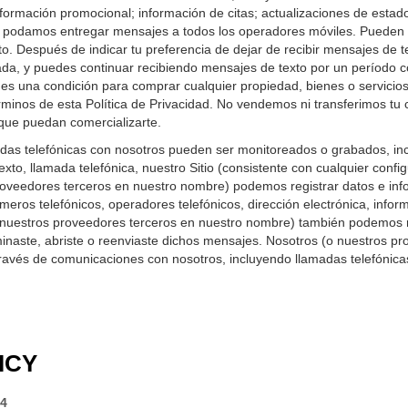
información promocional; información de citas; actualizaciones de estado
o podamos entregar mensajes a todos los operadores móviles. Pueden a
. Después de indicar tu preferencia de dejar de recibir mensajes de t
ada, y puedes continuar recibiendo mensajes de texto por un período co
es una condición para comprar cualquier propiedad, bienes o servicio
rminos de esta Política de Privacidad. No vendemos ni transferimos tu 
 que puedan comercializarte.
das telefónicas con nosotros pueden ser monitoreados o grabados, inc
o, llamada telefónica, nuestro Sitio (consistente con cualquier config
proveedores terceros en nuestro nombre) podemos registrar datos e inf
ros telefónicos, operadores telefónicos, dirección electrónica, inform
 nuestros proveedores terceros en nuestro nombre) también podemos r
minaste, abriste o reenviaste dichos mensajes. Nosotros (o nuestros 
vés de comunicaciones con nosotros, incluyendo llamadas telefónicas,