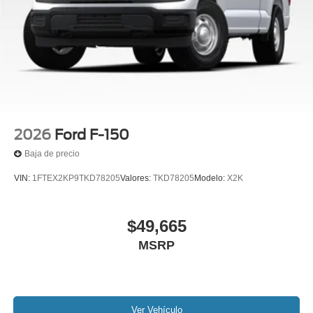
2026
Ford F-150
Baja de precio
VIN:
1FTEX2KP9TKD78205
Valores:
TKD78205
Modelo:
X2K
$49,665
MSRP
Ver Vehículo