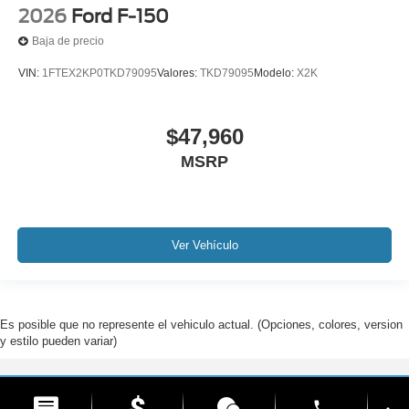
2026
Ford F-150
Baja de precio
VIN:
1FTEX2KP0TKD79095
Valores:
TKD79095
Modelo:
X2K
$47,960
MSRP
Ver Vehículo
Es posible que no represente el vehiculo actual. (Opciones, colores, version
y estilo pueden variar)
Derechos de autor © 2026
por
DealerOn
|
Mapa del sitio
|
Privacidad
| Ford De
phone
Hialeah
|
1200 West 49th Street,
Hialeah,
FL
33012
| Ventas:
888-310-8252