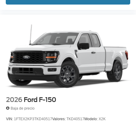
2026
Ford F-150
Baja de precio
VIN:
1FTEX2KP3TKD40517
Valores:
TKD40517
Modelo:
X2K