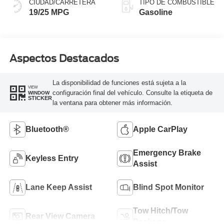
CIUDAD/CARRETERA
TIPO DE COMBUSTIBLE
19/25 MPG
Gasoline
Aspectos Destacados
La disponibilidad de funciones está sujeta a la
VIEW
configuración final del vehículo. Consulte la etiqueta de
WINDOW
STICKER
la ventana para obtener más información.
Bluetooth®
Apple CarPlay
Emergency Brake
Keyless Entry
Assist
Lane Keep Assist
Blind Spot Monitor
Tow Hitch/Tow
Rear View Camera
Package