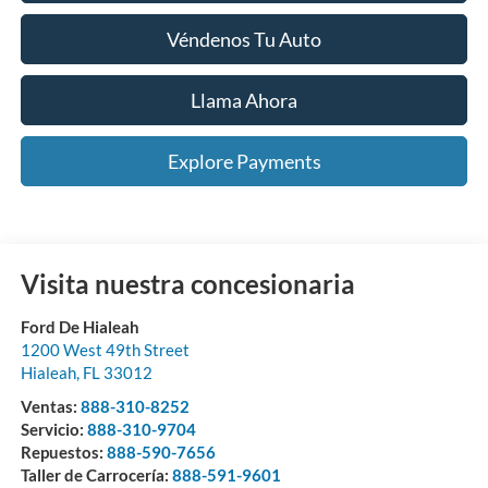
Véndenos Tu Auto
Llama Ahora
Explore Payments
Visita nuestra concesionaria
Ford De Hialeah
1200 West 49th Street
Hialeah
,
FL
33012
Ventas:
888-310-8252
Servicio:
888-310-9704
Repuestos:
888-590-7656
Taller de Carrocería:
888-591-9601