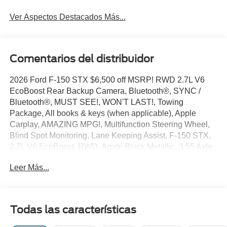
Ver Aspectos Destacados Más...
Comentarios del distribuidor
2026 Ford F-150 STX $6,500 off MSRP! RWD 2.7L V6
EcoBoost Rear Backup Camera, Bluetooth®, SYNC /
Bluetooth®, MUST SEE!, WON'T LAST!, Towing
Package, All books & keys (when applicable), Apple
Carplay, AMAZING MPG!, Multifunction Steering Wheel,
Blind Spot Monitoring, Lane Keeping Assist, F-150 STX,
2.7L V6 EcoBoost, RWD, Agate Black Metallic, 3.55 Axle
Ratio, 4-Wheel Disc Brakes, 6 Speakers, ABS brakes, Air
Leer Más...
Conditioning, AM/FM radio: SiriusXM with 360L, Auto
High-beam Headlights, Brake assist, Bumpers: body-
color, Compass, Console Worksurface, Delay-off
headlights, Driver door bin, Dual front side impact airbags,
Todas las características
Electronic Stability Control, Emergency communication
system: SYNC 4 911 Assist, Equipment Group 200B