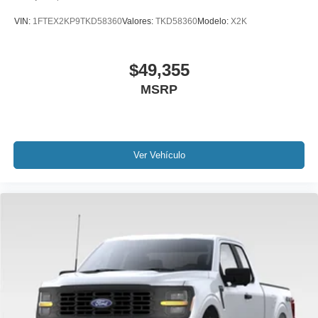
VIN:
1FTEX2KP9TKD58360
Valores:
TKD58360
Modelo:
X2K
$49,355
MSRP
Ver Vehículo