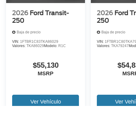
2026
Ford Transit-
2026
Ford Tr
250
250
Baja de precio
Baja de precio
VIN:
1FTBR1C83TKA86029
VIN:
1FTBR1C80TKA7
Valores:
TKA86029
Modelo:
R1C
Valores:
TKA79247
Mod
$55,130
$54,8
MSRP
MSR
Ver Vehículo
Ver Vehí
Es posible que no represente el vehiculo actual. (Opciones, colores,