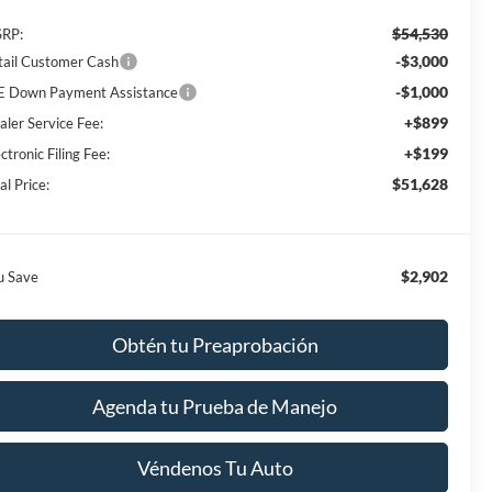
$54,530
RP:
-$3,000
tail Customer Cash
-$1,000
E Down Payment Assistance
+$899
aler Service Fee:
+$199
ctronic Filing Fee:
$51,628
al Price:
$2,902
u Save
Obtén tu Preaprobación
Agenda tu Prueba de Manejo
Véndenos Tu Auto