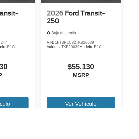
ansit-
2026
Ford Transit-
250
Baja de precio
9247
VIN:
1FTBR1C82TKB20039
elo:
R1C
Valores:
TKB20039
Modelo:
R1C
30
$55,130
P
MSRP
culo
Ver Vehículo
 version y estilo pueden variar)