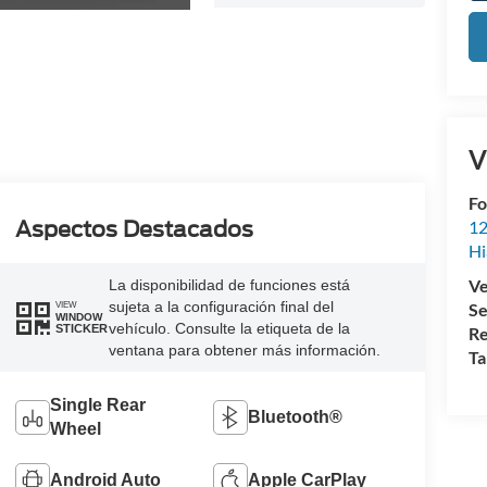
V
Fo
Aspectos Destacados
12
Hi
Ve
La disponibilidad de funciones está
sujeta a la configuración final del
Se
VIEW
WINDOW
vehículo. Consulte la etiqueta de la
STICKER
Re
ventana para obtener más información.
Ta
Single Rear
Bluetooth®
Wheel
Android Auto
Apple CarPlay