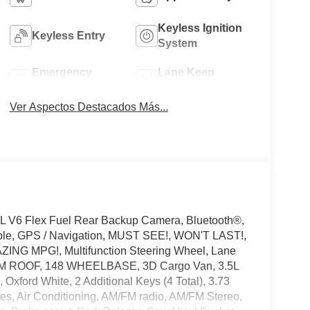
Keyless Ignition
Keyless Entry
System
Emergency
Lane Keep
Brake Assist
Assist
Ver Aspectos Destacados Más...
L V6 Flex Fuel Rear Backup Camera, Bluetooth®,
ible, GPS / Navigation, MUST SEE!, WON'T LAST!,
AZING MPG!, Multifunction Steering Wheel, Lane
DIUM ROOF, 148 WHEELBASE, 3D Cargo Van, 3.5L
Oxford White, 2 Additional Keys (4 Total), 3.73
es, Air Conditioning, AM/FM radio, AM/FM Stereo,