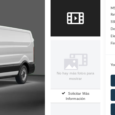
MS
Re
SS
De
Ele
Fin
Yo
No hay más fotos para
mostrar
Solicitar Más
Información