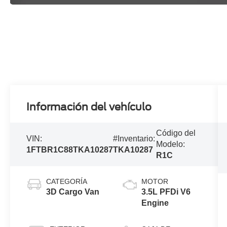
Información del vehículo
Código del
VIN:
#Inventario:
Modelo:
1FTBR1C88TKA10287
TKA10287
R1C
CATEGORÍA
MOTOR
3D Cargo Van
3.5L PFDi V6
Engine