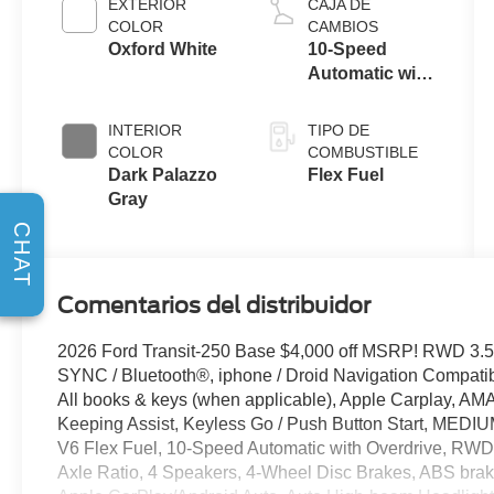
EXTERIOR
CAJA DE
COLOR
CAMBIOS
Oxford White
10-Speed
Automatic with
Overdrive
INTERIOR
TIPO DE
COLOR
COMBUSTIBLE
Dark Palazzo
Flex Fuel
Gray
CHAT
Comentarios del distribuidor
2026 Ford Transit-250 Base $4,000 off MSRP! RWD 3.5
SYNC / Bluetooth®, iphone / Droid Navigation Compat
All books & keys (when applicable), Apple Carplay, AM
Keeping Assist, Keyless Go / Push Button Start, ME
V6 Flex Fuel, 10-Speed Automatic with Overdrive, RWD, 
Axle Ratio, 4 Speakers, 4-Wheel Disc Brakes, ABS brak