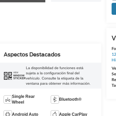
V
Fo
Aspectos Destacados
12
Hi
Ve
La disponibilidad de funciones está
sujeta a la configuración final del
Se
VIEW
WINDOW
vehículo. Consulte la etiqueta de la
STICKER
Re
ventana para obtener más información.
Ta
Single Rear
Bluetooth®
Wheel
Android Auto
Apple CarPlay