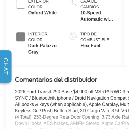
EXTERIOR
CAJA DE
COLOR
CAMBIOS
Oxford White
10-Speed
Automatic with
Overdrive
INTERIOR
TIPO DE
COLOR
COMBUSTIBLE
Dark Palazzo
Flex Fuel
Gray
CHAT
Comentarios del distribuidor
2026 Ford Transit-250 Base $4,000 off MSRP! RWD 3.5
SYNC / Bluetooth®, iphone / Droid Navigation Compat
All books & keys (when applicable), Apple Carplay, Mult
Keyless Go / Push Button Start, 3D Cargo Van, 3.5L V6 
(4 Total), 253-Degree Rear Door Opening, 3.73 Axle Rat
Down Hooks, ABS brakes, AM/FM Stereo, Apple CarPlay