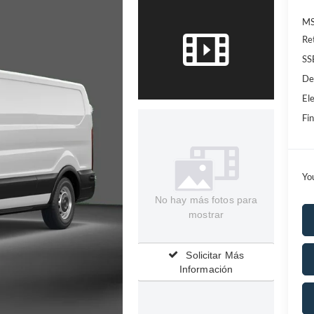
MS
Re
SS
De
Ele
Fin
Yo
No hay más fotos para
mostrar
Solicitar Más
Información