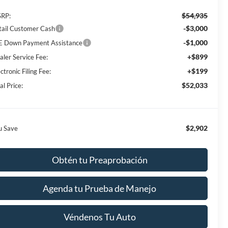
$54,935
RP:
-$3,000
tail Customer Cash
-$1,000
E Down Payment Assistance
+$899
aler Service Fee:
+$199
ctronic Filing Fee:
$52,033
al Price:
$2,902
u Save
Obtén tu Preaprobación
Agenda tu Prueba de Manejo
Véndenos Tu Auto