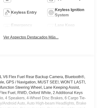
Keyless Ignition
Keyless Entry
System
Emergency
Lane Keep
Brake Assist
Assist
Ver Aspectos Destacados Más...
L V6 Flex Fuel Rear Backup Camera, Bluetooth®,
ible, GPS / Navigation, MUST SEE!, WON'T LAST!,
ifunction Steering Wheel, Lane Keeping Assist,
Flex Fuel, RWD, Oxford White, 2 Additional Keys
io, 4 Speakers, 4-Wheel Disc Brakes, 6 Cargo Tie-
/Android Auto, Auto High-beam Headlights, Brake