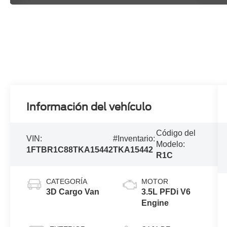
Información del vehículo
Código del
VIN:
#Inventario:
Modelo:
1FTBR1C88TKA15442
TKA15442
R1C
CATEGORÍA
MOTOR
3D Cargo Van
3.5L PFDi V6
Engine