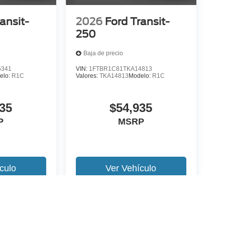
ansit-
2026
Ford Transit-
250
Baja de precio
5341
VIN:
1FTBR1C81TKA14813
elo:
R1C
Valores:
TKA14813
Modelo:
R1C
35
$54,935
P
MSRP
culo
Ver Vehículo
 version y estilo pueden variar)