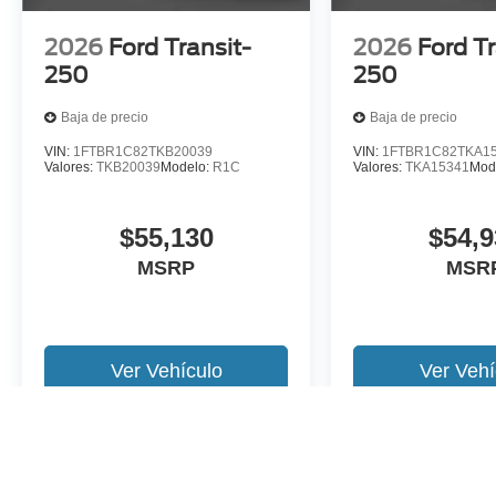
2026
Ford Transit-
2026
Ford Tr
250
250
Baja de precio
Baja de precio
VIN:
1FTBR1C82TKB20039
VIN:
1FTBR1C82TKA1
Valores:
TKB20039
Modelo:
R1C
Valores:
TKA15341
Mod
$55,130
$54,9
MSRP
MSR
Ver Vehículo
Ver Vehí
Es posible que no represente el vehiculo actual. (Opciones, colores,